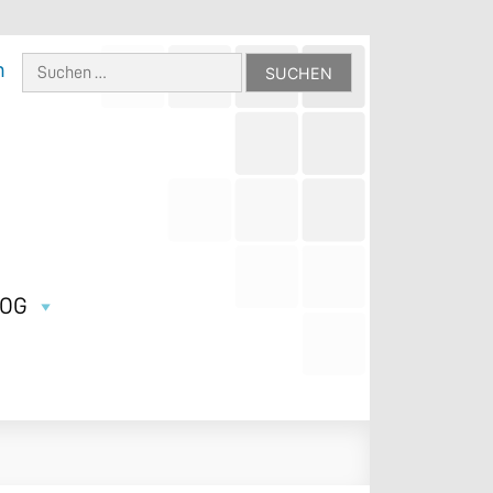
Suchen
h
nach:
LOG