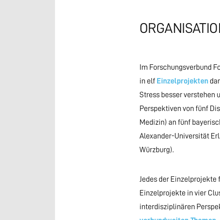
ORGANISATI
Im Forschungsverbund For
in elf
Einzelprojekten
dar
Stress besser verstehen u
Perspektiven von fünf Di
Medizin) an fünf bayerisc
Alexander-Universität Er
Würzburg).
Jedes der Einzelprojekte 
Einzelprojekte in vier C
interdisziplinären Perspe