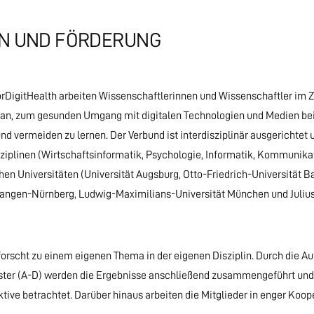
ON UND FÖRDERUNG
DigitHealth arbeiten Wissenschaftlerinnen und Wissenschaftler im Z
an, zum gesunden Umgang mit digitalen Technologien und Medien bei
nd vermeiden zu lernen. Der Verbund ist interdisziplinär ausgerichtet 
sziplinen (Wirtschaftsinformatik, Psychologie, Informatik, Kommunik
hen Universitäten (Universität Augsburg, Otto-Friedrich-Universität B
langen-Nürnberg, Ludwig-Maximilians-Universität München und Juliu
forscht zu einem eigenen Thema in der eigenen Disziplin. Durch die Au
luster (A-D) werden die Ergebnisse anschließend zusammengeführt und
ktive betrachtet. Darüber hinaus arbeiten die Mitglieder in enger Koop