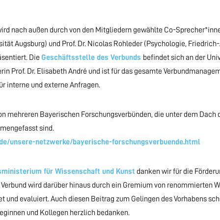
rd nach außen durch von den Mitgliedern gewählte Co-Sprecher*innen 
sität Augsburg) und Prof. Dr. Nicolas Rohleder (Psychologie, Friedrich
sentiert. Die
Geschäftsstelle des Verbunds
befindet sich an der Uni
rin Prof. Dr. Elisabeth André und ist für das gesamte Verbundmanage
für interne und externe Anfragen.
 von mehreren Bayerischen Forschungsverbünden, die unter dem Dach 
mengefasst sind.
/de/unsere-netzwerke/bayerische-forschungsverbuende.html
sministerium für Wissenschaft und Kunst
danken wir für die Förder
 Verbund wird darüber hinaus durch ein Gremium von renommierten W
et und evaluiert. Auch diesen Beitrag zum Gelingen des Vorhabens sch
eginnen und Kollegen herzlich bedanken.