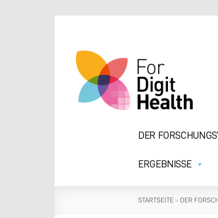
Zum
Inhalt
springen
DER FORSCHUNG
ERGEBNISSE
STARTSEITE
»
DER FORSC