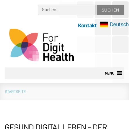
Zum
Suchen
Inhalt
nach:
springen
Deutsch
Kontakt
MENU
STARTSEITE
GESUND DIGITAL LEBEN – DER