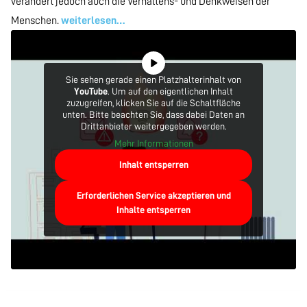
verändert jedoch auch die Verhaltens- und Denkweisen der
Menschen.
weiterlesen…
Sie sehen gerade einen Platzhalterinhalt von
YouTube
. Um auf den eigentlichen Inhalt
zuzugreifen, klicken Sie auf die Schaltfläche
unten. Bitte beachten Sie, dass dabei Daten an
Drittanbieter weitergegeben werden.
Mehr Informationen
Inhalt entsperren
Erforderlichen Service akzeptieren und
Inhalte entsperren